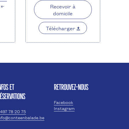
Recevoir à
 e-
domicile
Télécharger
NFOS ET
RETROUVEZ-NOUS
ÉSERVATIONS
Facebook
Instagram
497 78 20 75
nfo@conteenbalade.be