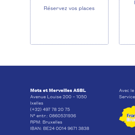
Réservez vos places
Mots et Merveilles ASBL
Avec le
Avenue Louise 200 – 1050
Service
Ixelles
(+32) 497 78 20 75
N° entr.: 0860531936
RPM: Bruxelles
IBAN: BE24 0014 9671 3838