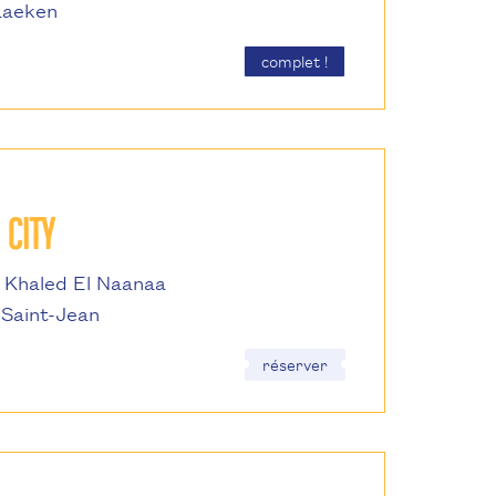
Laeken
complet !
 CITY
t Khaled El Naanaa
-Saint-Jean
réserver