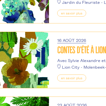
Jardin du Fleuriste
- 
en savoir plus
16 AOÛT 2026
CONTES D’ÉTÉ À LION
Avec Sylvie Alexandre e
Lion City
- Molenbeek
en savoir plus
23 AOÛT 2026