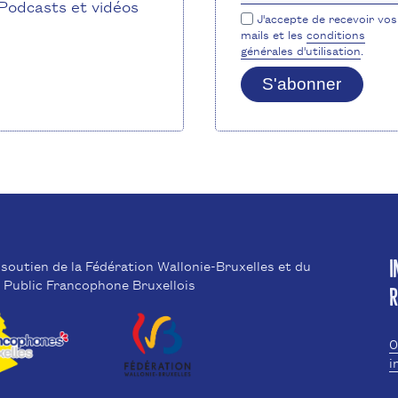
Podcasts et vidéos
J'accepte de recevoir vos
mails et les
conditions
générales d'utilisation
.
S'abonner
 soutien de la Fédération Wallonie-Bruxelles et du
I
 Public Francophone Bruxellois
R
0
i