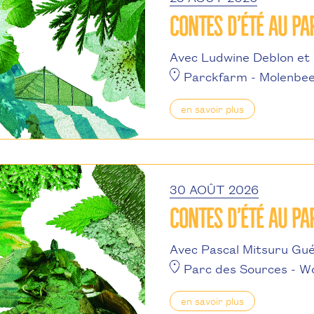
CONTES D’ÉTÉ AU P
Avec Ludwine Deblon et 
Parckfarm
- Molenbee
en savoir plus
30 AOÛT 2026
CONTES D’ÉTÉ AU PA
Avec Pascal Mitsuru Gué
Parc des Sources
- W
en savoir plus