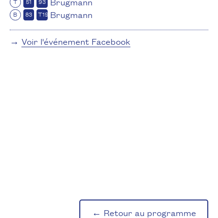
Brugmann
T
51
93
Brugmann
B
83
T19
→
Voir l'événement Facebook
← Retour au programme