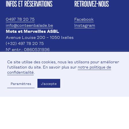
INFOS ET RÉSERVATIONS
RETROUVEZ-NOUS
0497 78 20 75
Facebook
info@conteenbalade.be
Instagram
Mots et Merveilles ASBL
Avenue Louise 200 – 1050 Ixelles
(+32) 497 78 20 75
N° entr.: 0860531936
RPM: Bruxelles
IBAN: BE24 0014 9671 3838
Ce site utilise des cookies, nous les utilisons pour améliorer
l'utilisation du site. En savoir plus sur
notre politique de
Avec le soutien de la Fédération Wallonie-Bruxelles
confidentialité
.
et du Service Public Francophone Bruxellois
Paramètres
J'accepte
© 2026 · Conte en Balade
Mentions légales et politique de confidentialité
·
Code du