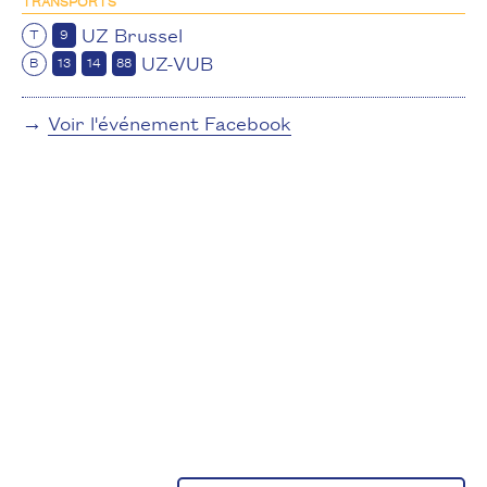
TRANSPORTS
UZ Brussel
T
9
UZ-VUB
B
13
14
88
→
Voir l'événement Facebook