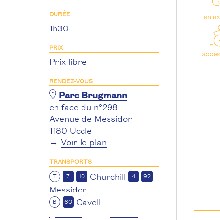
DURÉE
1h30
PRIX
Prix libre
RENDEZ-VOUS
Parc Brugmann
en face du n°298
Avenue de Messidor
1180 Uccle
→
Voir le plan
TRANSPORTS
Churchill
T
7
10
4
92
Messidor
Cavell
B
60