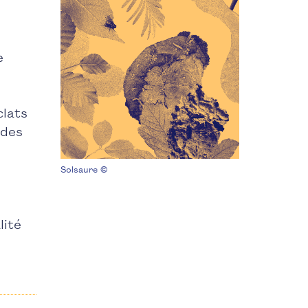
e
clats
 des
Solsaure ©
lité