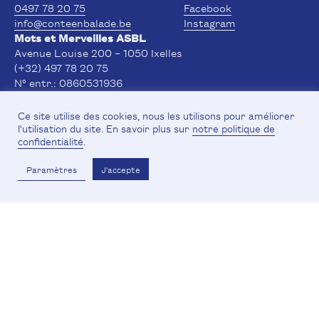
0497 78 20 75
Facebook
info@conteenbalade.be
Instagram
Mots et Merveilles ASBL
Avenue Louise 200 – 1050 Ixelles
(+32) 497 78 20 75
N° entr.: 0860531936
RPM: Bruxelles
IBAN: BE24 0014 9671 3838
Ce site utilise des cookies, nous les utilisons pour améliorer
Avec le soutien de la Fédération Wallonie-Bruxelles
l'utilisation du site. En savoir plus sur
notre politique de
confidentialité
.
et du Service Public Francophone Bruxellois
Paramètres
J'accepte
© 2026 · Conte en Balade
Mentions légales et politique de confidentialité
·
Code du
respect des usagers culturels
design + site web :
colégram.studio