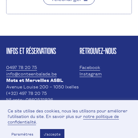
INFOS ET RÉSERVATIONS
RETROUVEZ-NOUS
0497 78 20 75
Facebook
info@conteenbalade.be
Instagram
Mots et Merveilles ASBL
Avenue Louise 200 – 1050 Ixelles
(+32) 497 78 20 75
N° entr.: 0860531936
RPM: Bruxelles
Ce site utilise des cookies, nous les utilisons pour améliorer
IBAN: BE24 0014 9671 3838
l'utilisation du site. En savoir plus sur
notre politique de
Avec le soutien de la Fédération Wallonie-Bruxelles
confidentialité
.
et du Service Public Francophone Bruxellois
Paramètres
J'accepte