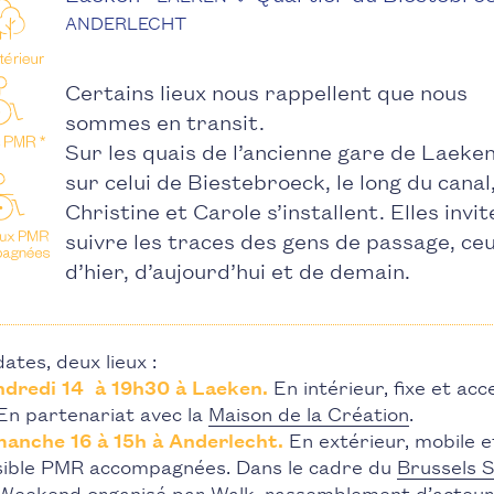
ANDERLECHT
Certains lieux nous rappellent que nous
sommes en transit.
Sur les quais de l’ancienne gare de Laeken
sur celui de Biestebroeck, le long du canal
Christine et Carole s’installent. Elles invit
suivre les traces des gens de passage, ce
d’hier, d’aujourd’hui et de demain.
ates, deux lieux :
ndredi 14 à 19h30 à Laeken.
En intérieur, fixe et acc
En partenariat avec la
Maison de la Création
.
manche 16 à 15h à Anderlecht.
En extérieur, mobile e
sible PMR accompagnées. Dans le cadre du
Brussels 
Weekend
organisé par Walk, rassemblement d’acteur