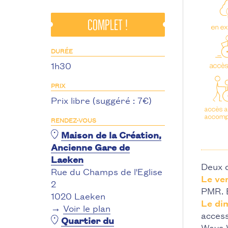
complet !
DURÉE
1h30
PRIX
Prix libre (suggéré : 7€)
RENDEZ-VOUS
Maison de la Création,
Ancienne Gare de
Laeken
Deux d
Rue du Champs de l'Eglise
Le ve
2
PMR. 
1020 Laeken
Le di
→
Voir le plan
acces
Quartier du
Ways 