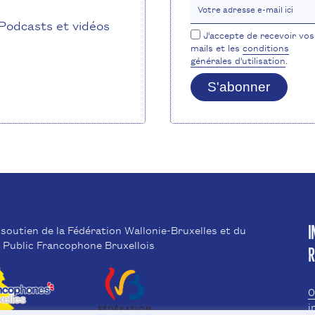
Votre adresse e-mail ici
Podcasts et vidéos
J'accepte de recevoir vos
mails et les
conditions
générales d'utilisation
.
S'abonner
 soutien de la Fédération Wallonie-Bruxelles et du
I
 Public Francophone Bruxellois
R
0
i