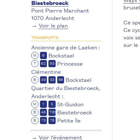
Biestebroeck
bruxel
Pont Pierre Marchant
1070 Anderlecht
Ce spe
→
Voir le plan
Ce cyc
voix s
TRANSPORTS
sur le
Ancienne gare de Laeken :
Bockstael
M
6
Princesse
T
62
93
Clémentine
Bockstael
B
49
53
88
Quartier du Biestebroeck,
Anderlecht :
St-Guidon
M
1
5
Biestebroeck
B
46
T81
Petite île
B
73
78
→
Voir l'événement