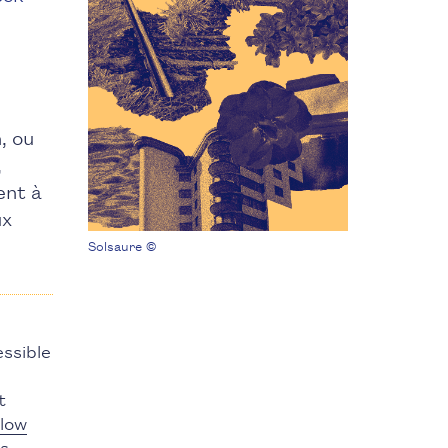
, ou
,
ent à
ux
Solsaure ©
essible
t
Slow
s