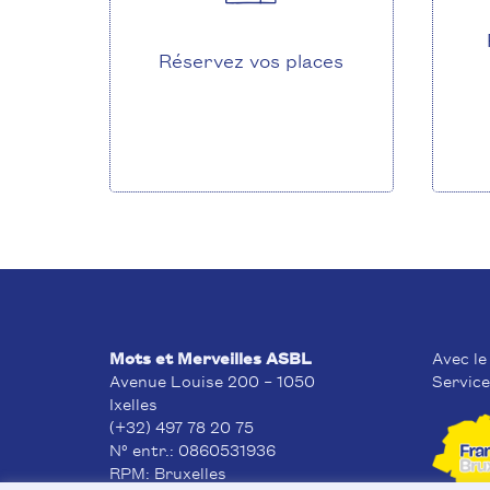
Réservez vos places
Mots et Merveilles ASBL
Avec le
Avenue Louise 200 – 1050
Service
Ixelles
(+32) 497 78 20 75
N° entr.: 0860531936
RPM: Bruxelles