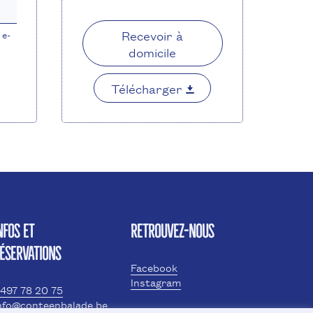
Recevoir à
 e-
domicile
Télécharger
NFOS ET
RETROUVEZ-NOUS
ÉSERVATIONS
Facebook
Instagram
497 78 20 75
nfo@conteenbalade.be